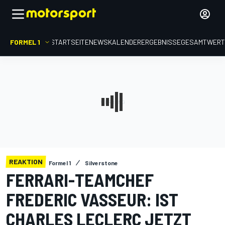
FORMEL 1
STARTSEITE
NEWS
KALENDER
ERGEBNISSE
GESAMTWER
REAKTION
Formel 1
Silverstone
FERRARI-TEAMCHEF
FREDERIC VASSEUR: IST
CHARLES LECLERC JETZT