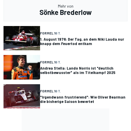
Mehr von
Sönke Brederlow
FORMEL 1
6 T.
1. August 1976: Der Tag, an dem Niki Lauda nur
knapp dem Feuertod entkam
FORMEL 1
6 T.
Andrea Stella: Lando Norris ist "deutlich
selbstbewusster" als im Titelkampf 2025
FORMEL 1
6 T.
"Irgendwann frustrierend": Wie Oliver Bearman
die bisherige Saison bewertet