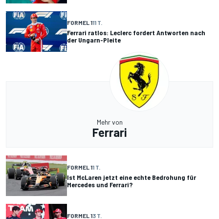
FORMEL 1
11 T.
Ferrari ratlos: Leclerc fordert Antworten nach
der Ungarn-Pleite
Mehr von
Ferrari
FORMEL 1
1 T.
Ist McLaren jetzt eine echte Bedrohung für
Mercedes und Ferrari?
FORMEL 1
3 T.