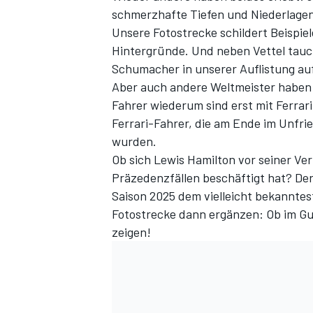
schmerzhafte Tiefen und Niederlagen
Unsere
Fotostrecke
schildert Beispie
Hintergründe. Und neben Vettel tau
Schumacher in unserer Auflistung auf
Aber auch andere Weltmeister haben s
Fahrer wiederum sind erst mit Ferra
Ferrari-Fahrer, die am Ende im Unfri
wurden.
Ob sich Lewis Hamilton vor seiner
Ver
SPORTWAGEN
Präzedenzfällen beschäftigt hat? Der
Saison 2025 dem vielleicht bekannte
Fotostrecke
dann ergänzen: Ob im Gut
zeigen!