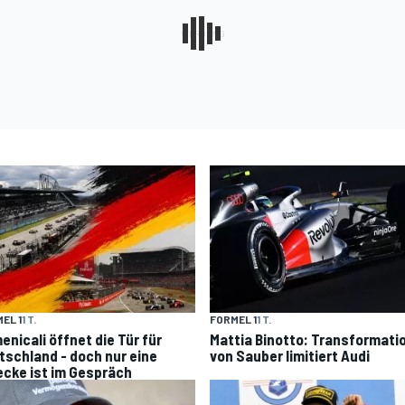
EL 1
1 T.
FORMEL 1
1 T.
enicali öffnet die Tür für
Mattia Binotto: Transformati
tschland - doch nur eine
von Sauber limitiert Audi
ecke ist im Gespräch