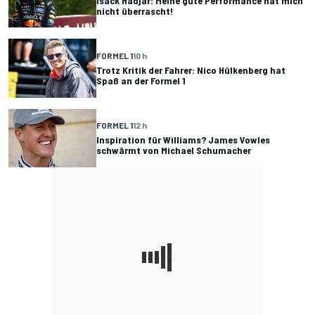
Isack Hadjar: Meine gute Performance hat mich
nicht überrascht!
FORMEL 1
10 h
Trotz Kritik der Fahrer: Nico Hülkenberg hat
Spaß an der Formel 1
FORMEL 1
12 h
Inspiration für Williams? James Vowles
schwärmt von Michael Schumacher