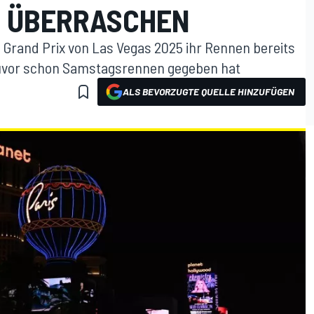
E ÜBERRASCHEN
m Grand Prix von Las Vegas 2025 ihr Rennen bereits
uvor schon Samstagsrennen gegeben hat
ALS BEVORZUGTE QUELLE HINZUFÜGEN