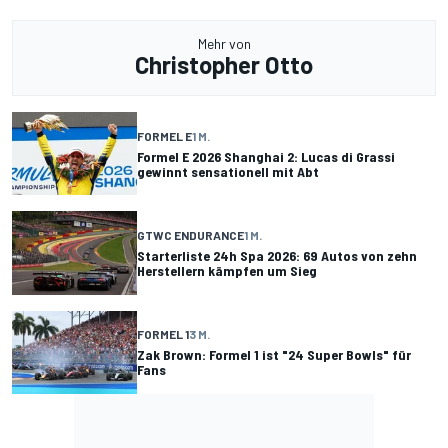
Mehr von
Christopher Otto
FORMEL E
1 M.
Formel E 2026 Shanghai 2: Lucas di Grassi
gewinnt sensationell mit Abt
GTWC ENDURANCE
1 M.
Starterliste 24h Spa 2026: 69 Autos von zehn
Herstellern kämpfen um Sieg
FORMEL 1
3 M.
Zak Brown: Formel 1 ist "24 Super Bowls" für
Fans