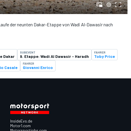
Laufe der neunten Dakar-Etappe von Wadi Al-Dawasir nach
SUBEVENT
FAHRER
ye Dakar
9. Etappe: Wadi Al Dawasir - Haradh
Toby Price
R
FAHRER
io Casale
Giovanni Enrico
InsideEvs.de
Motor1.com
Motorsportjobs.com