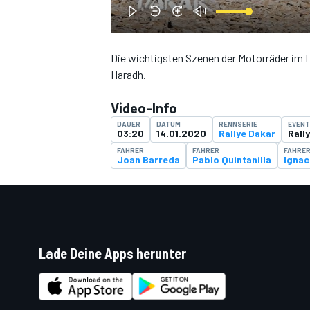
Die wichtigsten Szenen der Motorräder im 
Haradh.
DTM
Video-Info
DAUER
DATUM
RENNSERIE
EVENT
03:20
14.01.2020
Rallye Dakar
Rall
FAHRER
FAHRER
FAHRE
Joan Barreda
Pablo Quintanilla
Ignac
Lade Deine Apps herunter