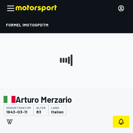
FORMEL 1
MOTOGP
DTM
Arturo Merzario
GEBURTSDATUM
ALTER
LAND
1943-03-11
83
Italien