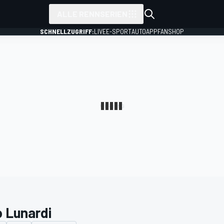
ALLE RENNSERIEN
SCHNELLZUGRIFF:
LIVE
E-SPORT
AUTO
APP
FANSHOP
o Lunardi