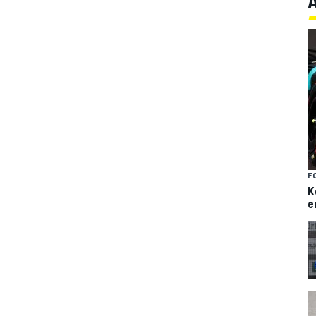
F
K
e