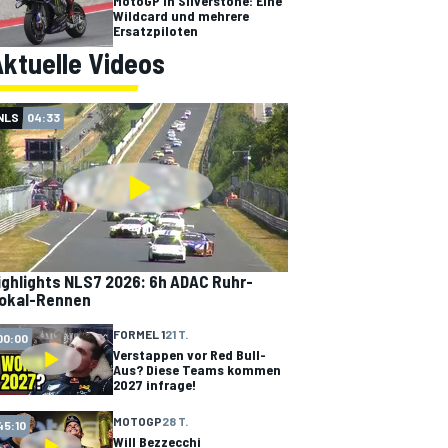
MotoGP in Silverstone: Eine
Wildcard und mehrere
Ersatzpiloten
ktuelle Videos
NLS
04:33
ighlights NLS7 2026: 6h ADAC Ruhr-
okal-Rennen
FORMEL 1
21 T.
00:00
Verstappen vor Red Bull-
Aus? Diese Teams kommen
2027 infrage!
MOTOGP
28 T.
45:10
Will Bezzecchi