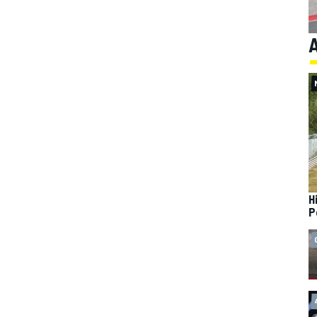
A
H
P