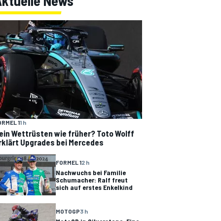
Aktuelle News
ORMEL 1
1 h
ein Wettrüsten wie früher? Toto Wolff
rklärt Upgrades bei Mercedes
FORMEL 1
2 h
Nachwuchs bei Familie
Schumacher: Ralf freut
sich auf erstes Enkelkind
MOTOGP
3 h