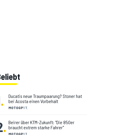
eliebt
1
.
Ducatis neue Traumpaarung? Stoner hat
bei Acosta einen Vorbehalt
MOTOGP
1 T.
2
.
Beirer über KTM-Zukunft: "Die 850er
braucht extrem starke Fahrer"
MOTOGP
1 T.