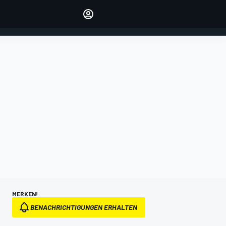
verwalten
Artikel kommentieren
EINLOGGEN
EDITION
DEUTSCHLAND
MERKEN!
BENACHRICHTIGUNGEN ERHALTEN