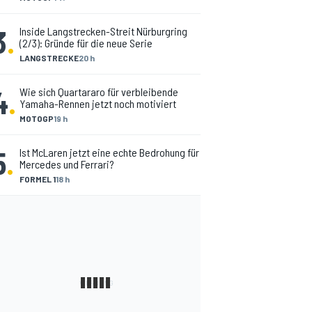
3
.
Inside Langstrecken-Streit Nürburgring
(2/3): Gründe für die neue Serie
LANGSTRECKE
20 h
4
.
Wie sich Quartararo für verbleibende
Yamaha-Rennen jetzt noch motiviert
MOTOGP
19 h
5
.
Ist McLaren jetzt eine echte Bedrohung für
Mercedes und Ferrari?
FORMEL 1
18 h