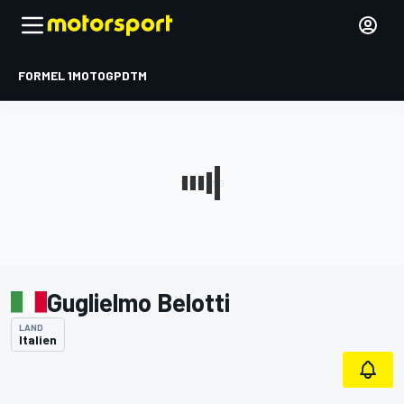
FORMEL 1
MOTOGP
DTM
Guglielmo Belotti
LAND
Italien