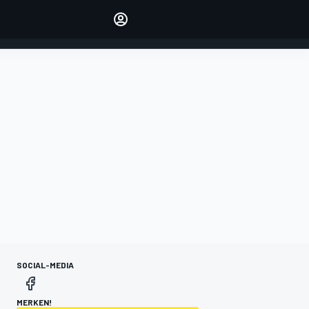
verwalten
Artikel kommentieren
EINLOGGEN
EDITION
DEUTSCHLAND
SOCIAL-MEDIA
MERKEN!