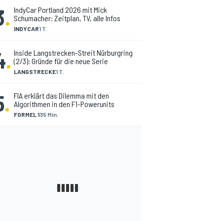
3
.
IndyCar Portland 2026 mit Mick
Schumacher: Zeitplan, TV, alle Infos
INDYCAR
1 T.
4
.
Inside Langstrecken-Streit Nürburgring
(2/3): Gründe für die neue Serie
LANGSTRECKE
1 T.
5
.
FIA erklärt das Dilemma mit den
Algorithmen in den F1-Powerunits
FORMEL 1
35 Min.