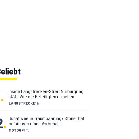
eliebt
1
.
Inside Langstrecken-Streit Nürburgring
(3/3): Wie die Beteiligten es sehen
LANGSTRECKE
1 h
2
.
Ducatis neue Traumpaarung? Stoner hat
bei Acosta einen Vorbehalt
MOTOGP
1 T.