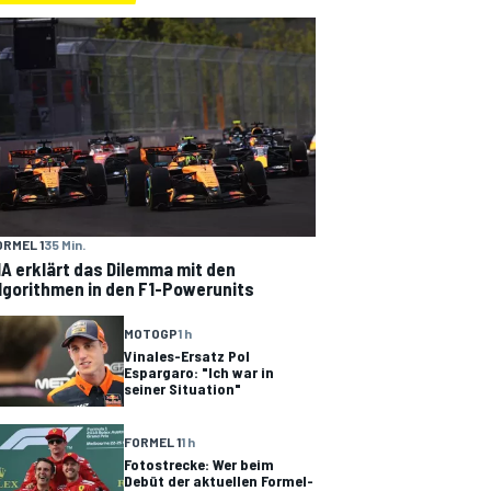
ORMEL 1
35 Min.
IA erklärt das Dilemma mit den
lgorithmen in den F1-Powerunits
MOTOGP
1 h
Vinales-Ersatz Pol
Espargaro: "Ich war in
seiner Situation"
FORMEL 1
1 h
Fotostrecke: Wer beim
Debüt der aktuellen Formel-