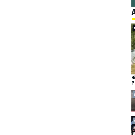
A
H
P