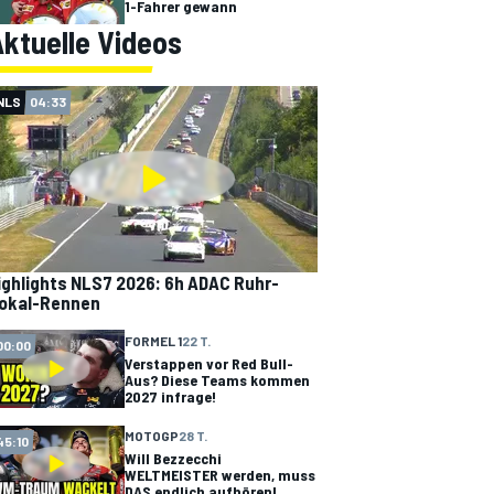
1-Fahrer gewann
ktuelle Videos
NLS
04:33
ighlights NLS7 2026: 6h ADAC Ruhr-
okal-Rennen
FORMEL 1
22 T.
00:00
Verstappen vor Red Bull-
Aus? Diese Teams kommen
2027 infrage!
MOTOGP
28 T.
45:10
Will Bezzecchi
WELTMEISTER werden, muss
DAS endlich aufhören!