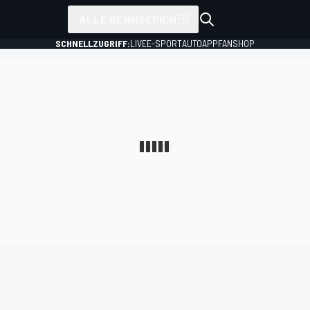
ALLE RENNSERIEN
SCHNELLZUGRIFF:
LIVE
E-SPORT
AUTO
APP
FANSHOP