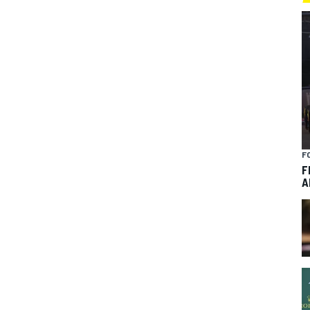
F
F
A