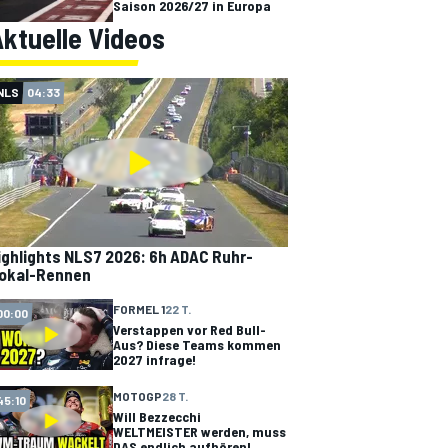
Saison 2026/27 in Europa
ktuelle Videos
NLS
04:33
ighlights NLS7 2026: 6h ADAC Ruhr-
okal-Rennen
FORMEL 1
22 T.
00:00
Verstappen vor Red Bull-
Aus? Diese Teams kommen
2027 infrage!
MOTOGP
28 T.
45:10
Will Bezzecchi
WELTMEISTER werden, muss
DAS endlich aufhören!