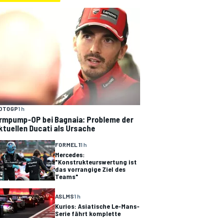
OTOGP
1 h
rmpump-OP bei Bagnaia: Probleme der
ktuellen Ducati als Ursache
FORMEL 1
1 h
Mercedes:
"Konstrukteurswertung ist
das vorrangige Ziel des
Teams"
ASLMS
1 h
Kurios: Asiatische Le-Mans-
Serie fährt komplette