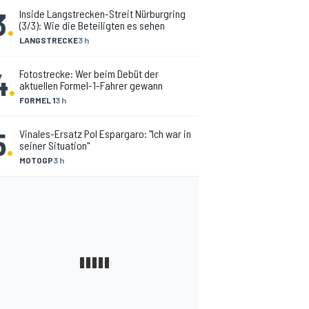
3
.
Inside Langstrecken-Streit Nürburgring
(3/3): Wie die Beteiligten es sehen
LANGSTRECKE
3 h
4
.
Fotostrecke: Wer beim Debüt der
aktuellen Formel-1-Fahrer gewann
FORMEL 1
3 h
5
.
Vinales-Ersatz Pol Espargaro: "Ich war in
seiner Situation"
MOTOGP
3 h