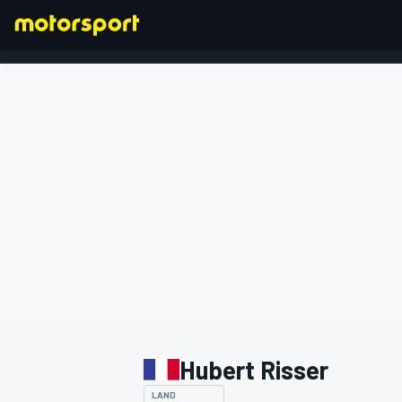
FORMEL 1
Hubert Risser
LAND