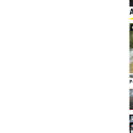
A
H
P