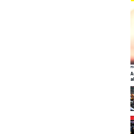
M
A
a