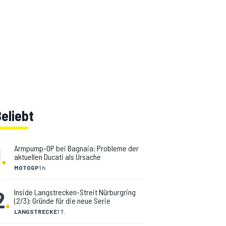
eliebt
1
.
Armpump-OP bei Bagnaia: Probleme der
aktuellen Ducati als Ursache
MOTOGP
1 h
2
.
Inside Langstrecken-Streit Nürburgring
(2/3): Gründe für die neue Serie
LANGSTRECKE
1 T.