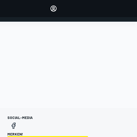
verwalten
Artikel kommentieren
EINLOGGEN
EDITION
DEUTSCHLAND
SOCIAL-MEDIA
MERKEN!