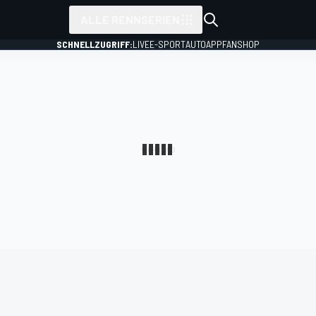
ALLE RENNSERIEN
SCHNELLZUGRIFF:
LIVE
E-SPORT
AUTO
APP
FANSHOP