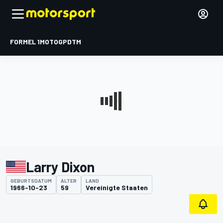
FORMEL 1
MOTOGP
DTM
Larry Dixon
GEBURTSDATUM
ALTER
LAND
1966-10-23
59
Vereinigte Staaten