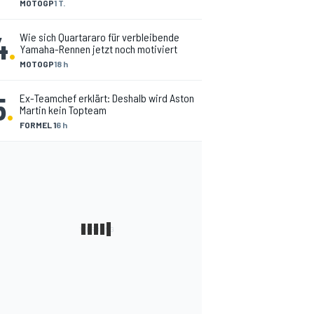
MOTOGP
1 T.
4
.
Wie sich Quartararo für verbleibende
Yamaha-Rennen jetzt noch motiviert
MOTOGP
18 h
5
.
Ex-Teamchef erklärt: Deshalb wird Aston
Martin kein Topteam
FORMEL 1
6 h