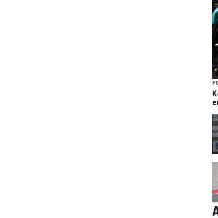
F
K
e
A