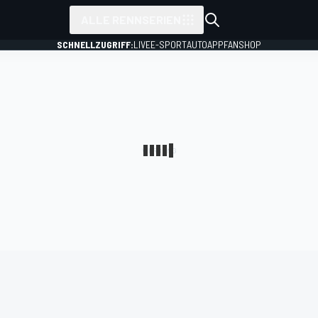
ALLE RENNSERIEN
SCHNELLZUGRIFF:
LIVE
E-SPORT
AUTO
APP
FANSHOP