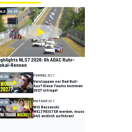
NLS
04:33
ighlights NLS7 2026: 6h ADAC Ruhr-
okal-Rennen
FORMEL 1
21 T.
00:00
Verstappen vor Red Bull-
Aus? Diese Teams kommen
2027 infrage!
MOTOGP
28 T.
45:10
Will Bezzecchi
WELTMEISTER werden, muss
DAS endlich aufhören!