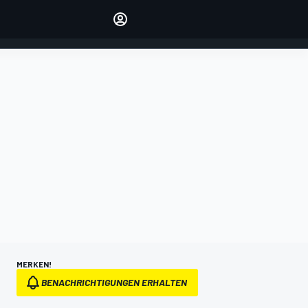
verwalten
Artikel kommentieren
EINLOGGEN
EDITION
DEUTSCHLAND
MERKEN!
BENACHRICHTIGUNGEN ERHALTEN