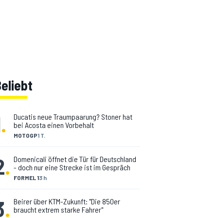
eliebt
1
.
Ducatis neue Traumpaarung? Stoner hat
bei Acosta einen Vorbehalt
MOTOGP
1 T.
2
.
Domenicali öffnet die Tür für Deutschland
- doch nur eine Strecke ist im Gespräch
FORMEL 1
3 h
3
.
Beirer über KTM-Zukunft: "Die 850er
braucht extrem starke Fahrer"