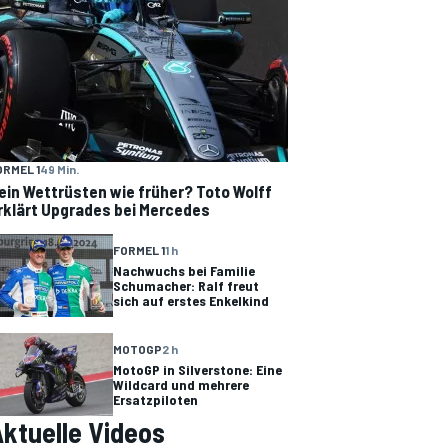
ORMEL 1
49 Min.
ein Wettrüsten wie früher? Toto Wolff
rklärt Upgrades bei Mercedes
FORMEL 1
1 h
Nachwuchs bei Familie
Schumacher: Ralf freut
sich auf erstes Enkelkind
MOTOGP
2 h
MotoGP in Silverstone: Eine
Wildcard und mehrere
Ersatzpiloten
ktuelle Videos