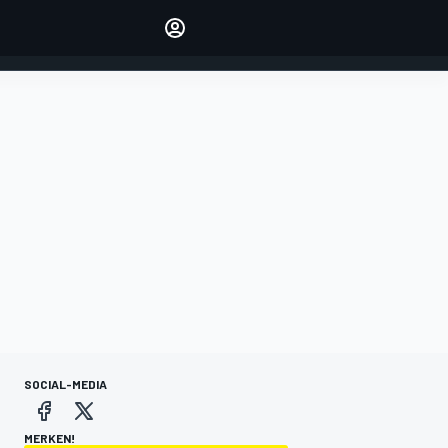
verwalten
Artikel kommentieren
EINLOGGEN
EDITION
DEUTSCHLAND
SOCIAL-MEDIA
MERKEN!