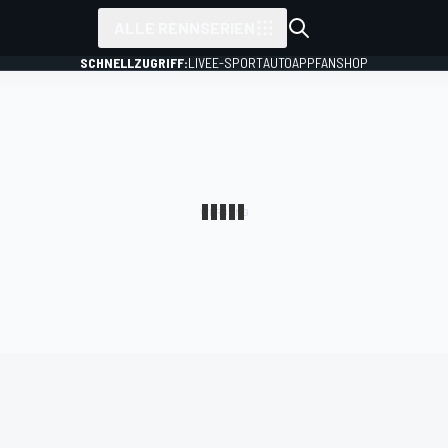
ALLE RENNSERIEN
SCHNELLZUGRIFF:
LIVE
E-SPORT
AUTO
APP
FANSHOP