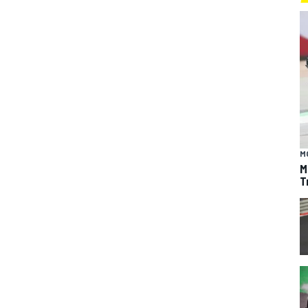
M
M
T