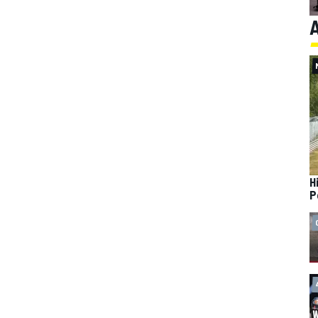
A
H
P