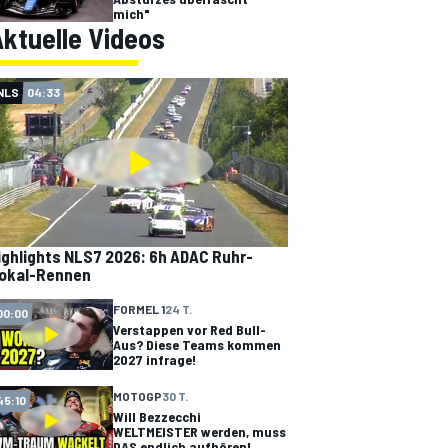
mich"
ktuelle Videos
NLS
04:33
ighlights NLS7 2026: 6h ADAC Ruhr-
okal-Rennen
FORMEL 1
24 T.
00:00
Verstappen vor Red Bull-
Aus? Diese Teams kommen
2027 infrage!
MOTOGP
30 T.
45:10
Will Bezzecchi
WELTMEISTER werden, muss
DAS endlich aufhören!