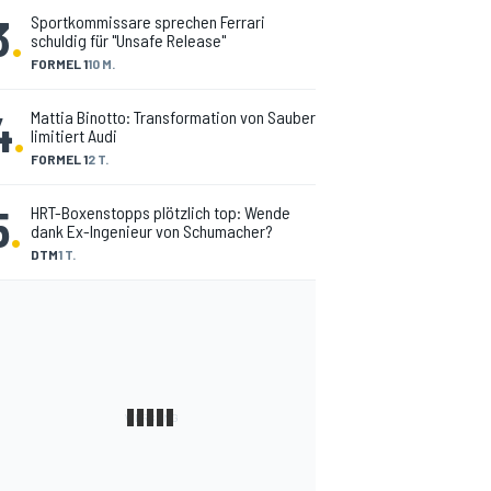
3
.
Sportkommissare sprechen Ferrari
schuldig für "Unsafe Release"
FORMEL 1
10 M.
4
.
Mattia Binotto: Transformation von Sauber
limitiert Audi
FORMEL 1
2 T.
5
.
HRT-Boxenstopps plötzlich top: Wende
dank Ex-Ingenieur von Schumacher?
DTM
1 T.