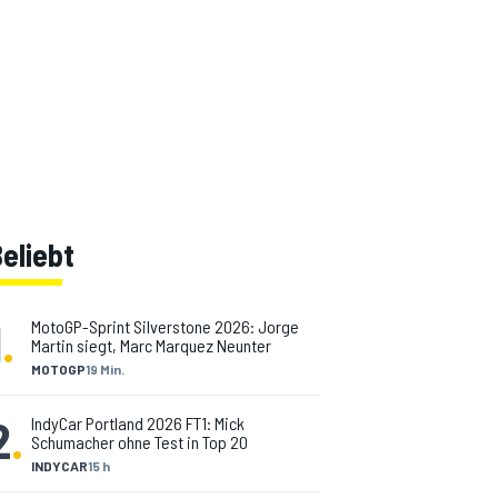
eliebt
1
.
MotoGP-Sprint Silverstone 2026: Jorge
Martin siegt, Marc Marquez Neunter
MOTOGP
19 Min.
2
.
IndyCar Portland 2026 FT1: Mick
Schumacher ohne Test in Top 20
INDYCAR
15 h