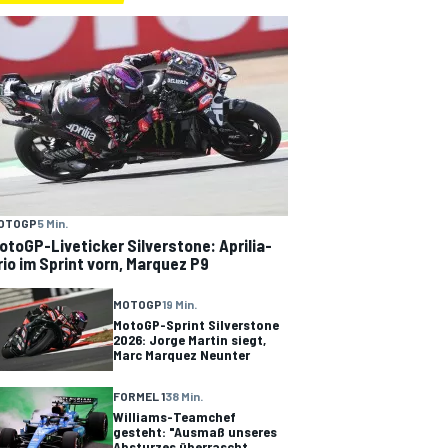
OTOGP
5 Min.
otoGP-Liveticker Silverstone: Aprilia-
rio im Sprint vorn, Marquez P9
MOTOGP
19 Min.
MotoGP-Sprint Silverstone
2026: Jorge Martin siegt,
Marc Marquez Neunter
FORMEL 1
38 Min.
Williams-Teamchef
gesteht: "Ausmaß unseres
Absturzes überrascht