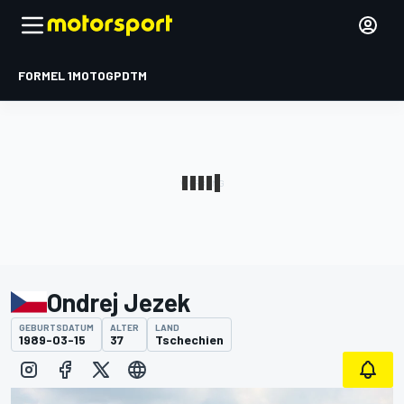
FORMEL 1
MOTOGP
DTM
Ondrej Jezek
GEBURTSDATUM
ALTER
LAND
1989-03-15
37
Tschechien