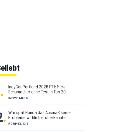
eliebt
1
.
IndyCar Portland 2026 FT1: Mick
Schumacher ohne Test in Top 20
INDYCAR
6 h
2
.
Wie spät Honda das Ausmaß seiner
Probleme wirklich erst erkannte
FORMEL 1
2 T.