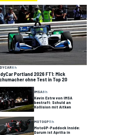
NDYCAR
6 h
ndyCar Portland 2026 FT1: Mick
chumacher ohne Test in Top 20
IMSA
8 h
Kevin Estre von IMSA
bestraft: Schuld an
Kollision mit Aitken
MOTOGP
11 h
MotoGP-Paddock Inside:
Darum ist Aprilia in