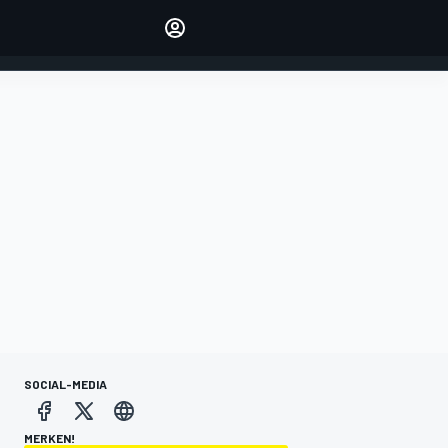
verwalten
Artikel kommentieren
EINLOGGEN
EDITION
DEUTSCHLAND
SOCIAL-MEDIA
MERKEN!