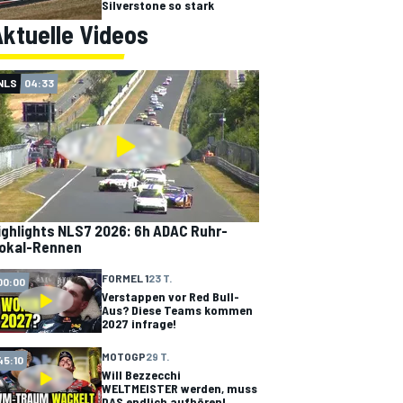
Silverstone so stark
ktuelle Videos
NLS
04:33
ighlights NLS7 2026: 6h ADAC Ruhr-
okal-Rennen
FORMEL 1
23 T.
00:00
Verstappen vor Red Bull-
Aus? Diese Teams kommen
2027 infrage!
MOTOGP
29 T.
45:10
Will Bezzecchi
WELTMEISTER werden, muss
DAS endlich aufhören!