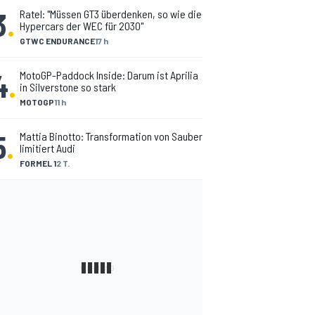
3
.
Ratel: "Müssen GT3 überdenken, so wie die
Hypercars der WEC für 2030"
GTWC ENDURANCE
17 h
4
.
MotoGP-Paddock Inside: Darum ist Aprilia
in Silverstone so stark
MOTOGP
11 h
5
.
Mattia Binotto: Transformation von Sauber
limitiert Audi
FORMEL 1
2 T.