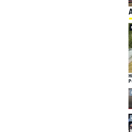
A
H
P