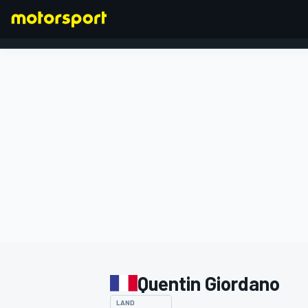
FORMEL 1
Quentin Giordano
LAND