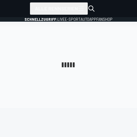
ALLE RENNSERIEN
SCHNELLZUGRIFF:
LIVE
E-SPORT
AUTO
APP
FANSHOP