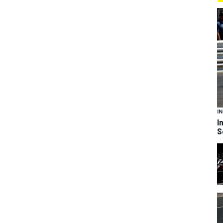
I
I
S