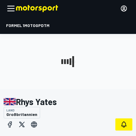
FORMEL 1
MOTOGP
DTM
Rhys Yates
LAND
Großbritannien