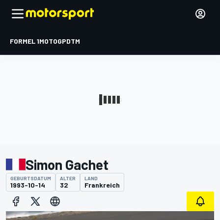
FORMEL 1
MOTOGP
DTM
Simon Gachet
GEBURTSDATUM
ALTER
LAND
1993-10-14
32
Frankreich