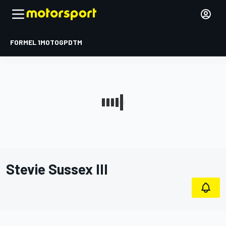
FORMEL 1
MOTOGP
DTM
Stevie Sussex III