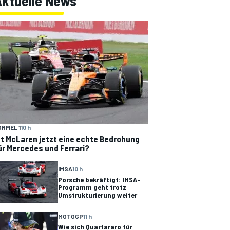
Aktuelle News
ORMEL 1
10 h
st McLaren jetzt eine echte Bedrohung
ür Mercedes und Ferrari?
IMSA
10 h
Porsche bekräftigt: IMSA-
Programm geht trotz
Umstrukturierung weiter
MOTOGP
11 h
Wie sich Quartararo für