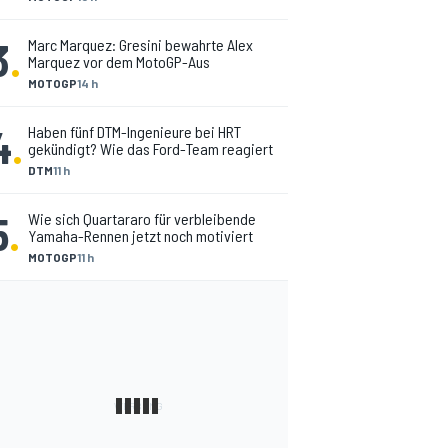
3
.
Marc Marquez: Gresini bewahrte Alex
Marquez vor dem MotoGP-Aus
MOTOGP
14 h
4
.
Haben fünf DTM-Ingenieure bei HRT
gekündigt? Wie das Ford-Team reagiert
DTM
11 h
5
.
Wie sich Quartararo für verbleibende
Yamaha-Rennen jetzt noch motiviert
MOTOGP
11 h