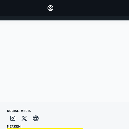
verwalten
Artikel kommentieren
EINLOGGEN
EDITION
DEUTSCHLAND
SOCIAL-MEDIA
MERKEN!