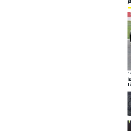
F
I
f