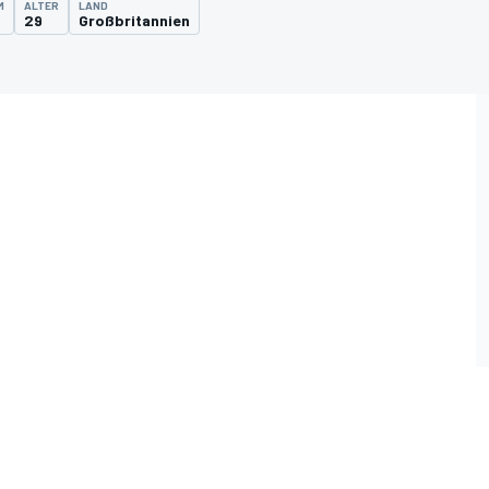
M
ALTER
LAND
29
Großbritannien