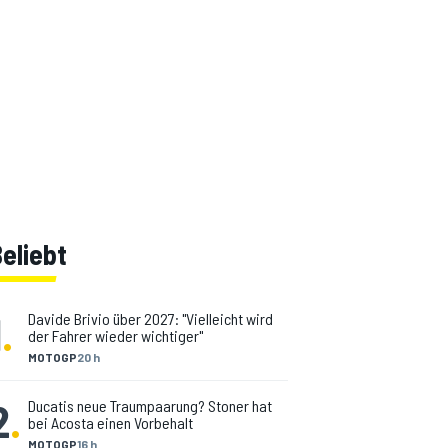
eliebt
1
.
Davide Brivio über 2027: "Vielleicht wird
der Fahrer wieder wichtiger"
MOTOGP
20 h
2
.
Ducatis neue Traumpaarung? Stoner hat
bei Acosta einen Vorbehalt
MOTOGP
16 h