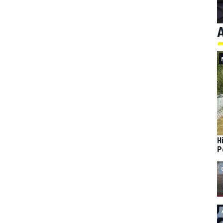
A
H
P