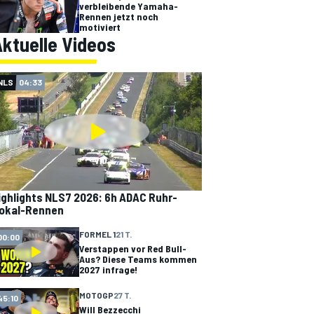
verbleibende Yamaha-
Rennen jetzt noch
motiviert
ktuelle Videos
NLS
04:33
ighlights NLS7 2026: 6h ADAC Ruhr-
okal-Rennen
FORMEL 1
21 T.
00:00
Verstappen vor Red Bull-
Aus? Diese Teams kommen
2027 infrage!
MOTOGP
27 T.
45:10
Will Bezzecchi