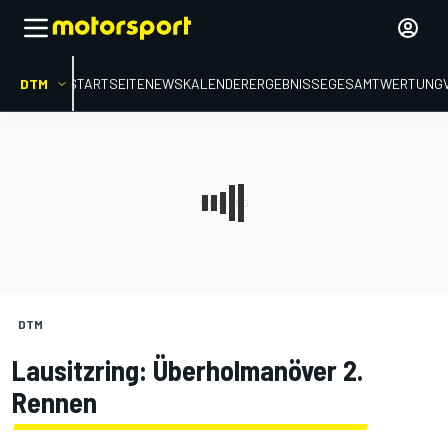
DTM
STARTSEITE
NEWS
KALENDER
ERGEBNISSE
GESAMTWERTUNG
DTM
Lausitzring: Überholmanöver 2.
Rennen