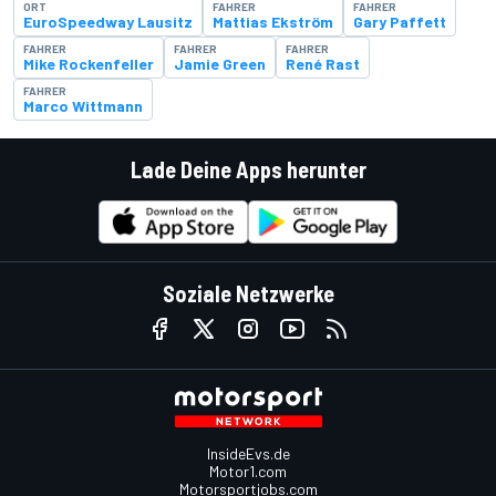
ORT
FAHRER
FAHRER
EuroSpeedway Lausitz
Mattias Ekström
Gary Paffett
FAHRER
FAHRER
FAHRER
Mike Rockenfeller
Jamie Green
René Rast
FAHRER
Marco Wittmann
Lade Deine Apps herunter
Soziale Netzwerke
InsideEvs.de
Motor1.com
Motorsportjobs.com