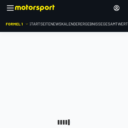
FORMEL 1
STARTSEITE
NEWS
KALENDER
ERGEBNISSE
GESAMTWER