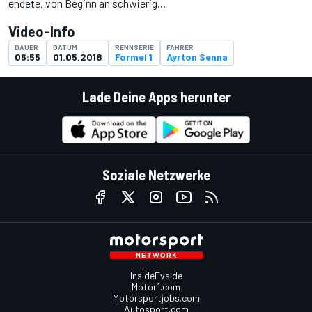
endete, von Beginn an schwierig...
Video-Info
DAUER
DATUM
RENNSERIE
FAHRER
06:55
01.05.2018
Formel 1
Ayrton Senna
Lade Deine Apps herunter
Soziale Netzwerke
InsideEvs.de
Motor1.com
Motorsportjobs.com
Autosport.com