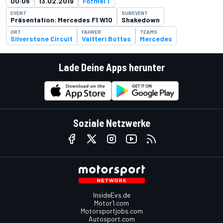
00:06
13.02.2019
Formel 1
EVENT
SUBEVENT
Präsentation: Mercedes F1 W10
Shakedown
ORT
FAHRER
TEAMS
Silverstone Circuit
Valtteri Bottas
Mercedes
Lade Deine Apps herunter
Soziale Netzwerke
InsideEvs.de
Motor1.com
Motorsportjobs.com
Autosport.com