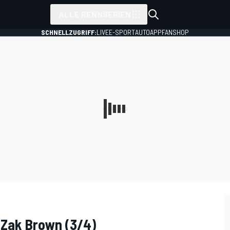
ALLE RENNSERIEN
SCHNELLZUGRIFF:
LIVE
E-SPORT
AUTO
APP
FANSHOP
 Zak Brown (3/4)