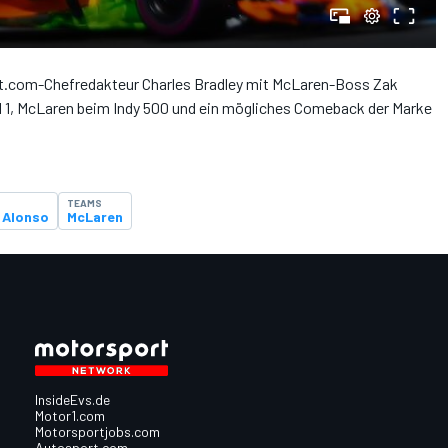
rt.com-Chefredakteur Charles Bradley mit McLaren-Boss Zak
 1, McLaren beim Indy 500 und ein mögliches Comeback der Marke
TEAMS
 Alonso
McLaren
InsideEvs.de
Motor1.com
Motorsportjobs.com
Autosport.com