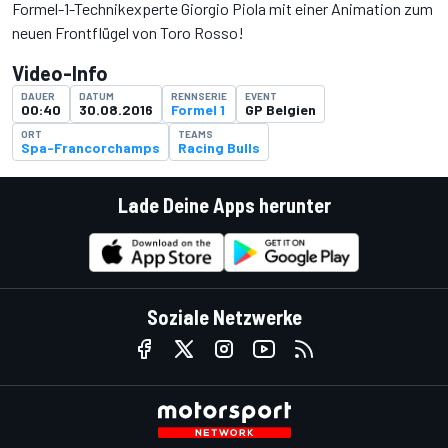
Formel-1-Technikexperte Giorgio Piola mit einer Animation zum
neuen Frontflügel von Toro Rosso!
Video-Info
DAUER
DATUM
RENNSERIE
EVENT
00:40
30.08.2016
Formel 1
GP Belgien
ORT
TEAMS
Spa-Francorchamps
Racing Bulls
Lade Deine Apps herunter
Soziale Netzwerke