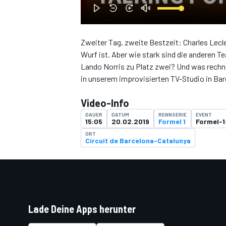
Zweiter Tag, zweite Bestzeit: Charles Lecle
Wurf ist. Aber wie stark sind die anderen 
DTM
Lando Norris zu Platz zwei? Und was rechne
in unserem improvisierten TV-Studio in Ba
Video-Info
DAUER
DATUM
RENNSERIE
EVENT
15:05
20.02.2019
Formel 1
Formel-1
ORT
Circuit de Barcelona-Catalunya
Lade Deine Apps herunter