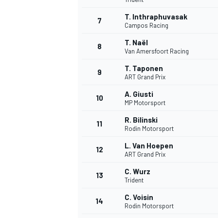
T. Inthraphuvasak
7
Campos Racing
T. Naël
8
Van Amersfoort Racing
DTM
T. Taponen
9
ART Grand Prix
A. Giusti
10
MP Motorsport
R. Bilinski
11
Rodin Motorsport
L. Van Hoepen
12
ART Grand Prix
C. Wurz
13
Trident
C. Voisin
14
Rodin Motorsport