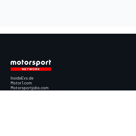
InsideEvs.de
Motor1.com
Motorsportjobs.com
Autosport.com
Motorsportstats.com
Nutzungsbedingungen
Cookie-Richtlinien
Datenschutzrichtlinie
Utiq verwalte
© 2026
Motorsport Network
Alle Rechte vorbehalten.