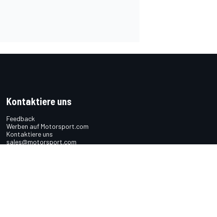
Kontaktiere uns
Feedback
Werben auf Motorsport.com
Kontaktiere uns
sales@motorsport.com
Hans-Pinsel-Straße 9b
85540 Haar
Germany
n