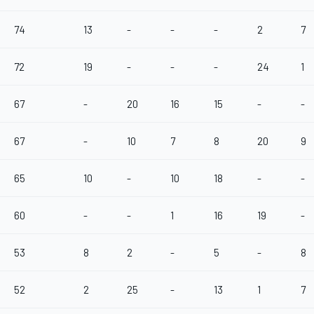
74
13
-
-
-
2
7
72
19
-
-
-
24
1
67
-
20
16
15
-
-
67
-
10
7
8
20
9
65
10
-
10
18
-
-
60
-
-
1
16
19
-
53
8
2
-
5
-
8
52
2
25
-
13
1
7