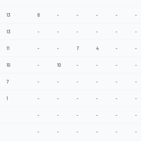
13
6
-
-
-
-
-
13
-
-
-
-
-
-
11
-
-
7
4
-
-
10
-
10
-
-
-
-
7
-
-
-
-
-
-
1
-
-
-
-
-
-
-
-
-
-
-
-
-
-
-
-
-
-