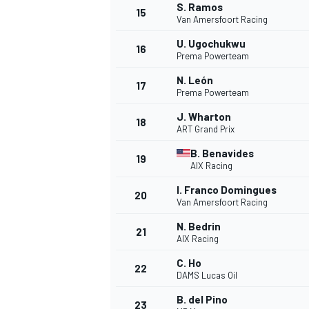
S. Ramos
15
Van Amersfoort Racing
U. Ugochukwu
16
Prema Powerteam
N. León
17
Prema Powerteam
J. Wharton
18
ART Grand Prix
B. Benavides
19
AIX Racing
I. Franco Domingues
20
Van Amersfoort Racing
N. Bedrin
21
AIX Racing
C. Ho
22
DAMS Lucas Oil
B. del Pino
23