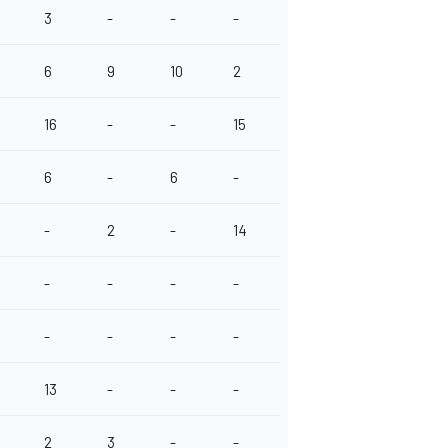
3
-
-
-
6
9
10
2
16
-
-
15
6
-
6
-
-
2
-
14
-
-
-
-
-
-
-
-
13
-
-
-
2
3
-
-