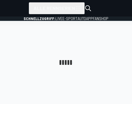
ALLE RENNSERIEN
SCHNELLZUGRIFF:
LIVE
E-SPORT
AUTO
APP
FANSHOP