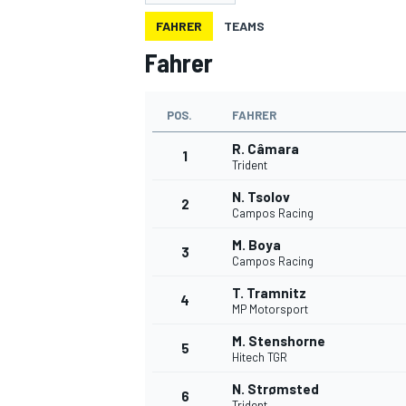
FAHRER
TEAMS
Fahrer
POS.
FAHRER
R. Câmara
1
Trident
MOTOGP
N. Tsolov
2
Campos Racing
M. Boya
3
Campos Racing
T. Tramnitz
4
MP Motorsport
M. Stenshorne
5
Hitech TGR
N. Strømsted
6
Trident