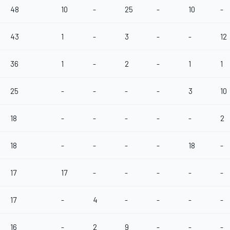
48
10
-
25
-
10
-
43
1
-
3
-
-
12
36
1
-
2
-
1
1
25
-
-
-
-
3
10
18
-
-
-
-
-
2
18
-
-
-
-
18
-
17
17
-
-
-
-
-
17
-
4
-
-
-
-
16
-
2
9
-
-
-