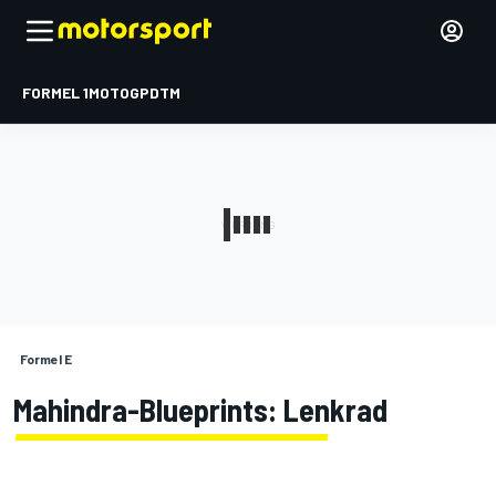
FORMEL 1
MOTOGP
DTM
Formel E
Mahindra-Blueprints: Lenkrad