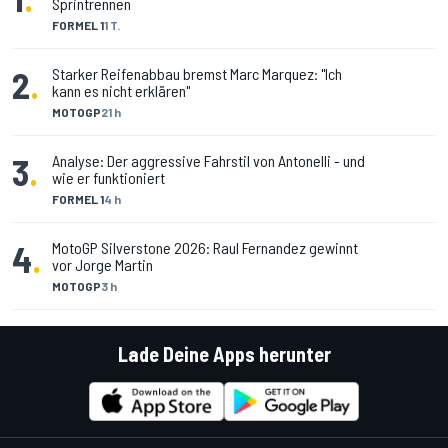
Sprintrennen
FORMEL 1
1 T.
2
.
Starker Reifenabbau bremst Marc Marquez: "Ich
kann es nicht erklären"
MOTOGP
21 h
3
.
Analyse: Der aggressive Fahrstil von Antonelli - und
wie er funktioniert
FORMEL 1
4 h
4
.
MotoGP Silverstone 2026: Raul Fernandez gewinnt
vor Jorge Martin
MOTOGP
3 h
Lade Deine Apps herunter