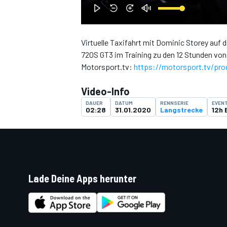
Virtuelle Taxifahrt mit Dominic Storey au
720S GT3 im Training zu den 12 Stunden vo
DTM
Motorsport.tv:
https://motorsport.tv/pro
Video-Info
DAUER
DATUM
RENNSERIE
EVEN
02:28
31.01.2020
Langstrecke
12h 
Lade Deine Apps herunter