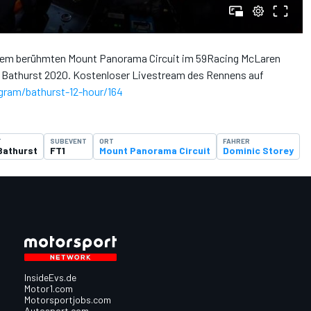
f dem berühmten Mount Panorama Circuit im 59Racing McLaren
n Bathurst 2020. Kostenloser Livestream des Rennens auf
gram/bathurst-12-hour/164
T
SUBEVENT
ORT
FAHRER
Bathurst
FT1
Mount Panorama Circuit
Dominic Storey
InsideEvs.de
Motor1.com
Motorsportjobs.com
Autosport.com