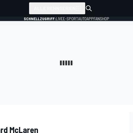
ALLE RENNSERIEN
SCHNELLZUGRIFF:
LIVE
E-SPORT
AUTO
APP
FANSHOP
ard McLaren