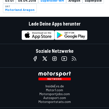
03:01
09.04.2019
Superbike-WM
Aragon
Superpole
ORT
Motorland Aragon
Lade Deine Apps herunter
Soziale Netzwerke
InsideEvs.de
Motor1.com
Motorsportjobs.com
Autosport.com
Motorsportstats.com