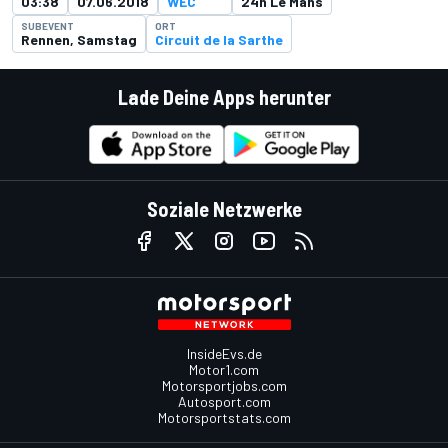
03:38
07.06.2018
WEC
24h Le Mans
SUBEVENT
ORT
Rennen, Samstag
Circuit de la Sarthe
Lade Deine Apps herunter
Soziale Netzwerke
InsideEvs.de
Motor1.com
Motorsportjobs.com
Autosport.com
Motorsportstats.com