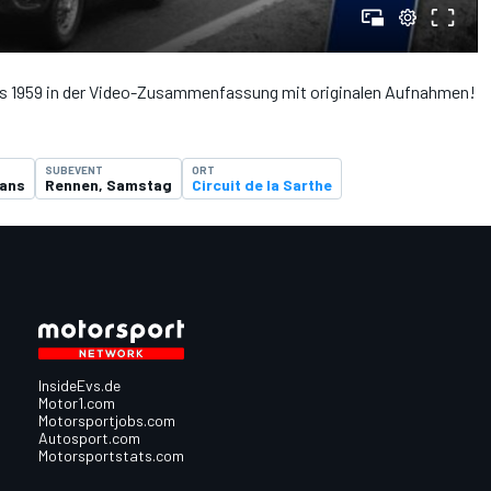
s 1959 in der Video-Zusammenfassung mit originalen Aufnahmen!
SUBEVENT
ORT
Mans
Rennen, Samstag
Circuit de la Sarthe
InsideEvs.de
Motor1.com
Motorsportjobs.com
Autosport.com
Motorsportstats.com