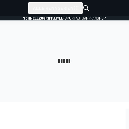
ALLE RENNSERIEN
SCHNELLZUGRIFF:
LIVE
E-SPORT
AUTO
APP
FANSHOP