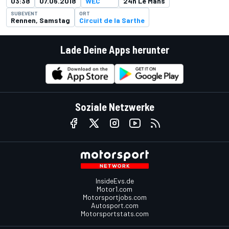
03:38
07.06.2018
WEC
24h Le Mans
SUBEVENT
ORT
Rennen, Samstag
Circuit de la Sarthe
Lade Deine Apps herunter
Soziale Netzwerke
InsideEvs.de
Motor1.com
Motorsportjobs.com
Autosport.com
Motorsportstats.com