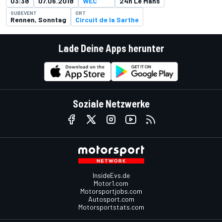
03:38
07.06.2018
WEC
24h Le Mans
SUBEVENT
ORT
Rennen, Sonntag
Circuit de la Sarthe
Lade Deine Apps herunter
Soziale Netzwerke
InsideEvs.de
Motor1.com
Motorsportjobs.com
Autosport.com
Motorsportstats.com