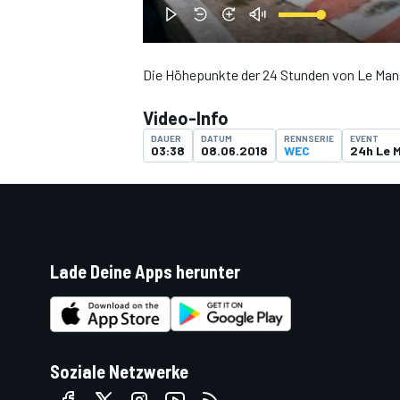
Die Höhepunkte der 24 Stunden von Le Man
DTM
Video-Info
DAUER
DATUM
RENNSERIE
EVENT
03:38
08.06.2018
WEC
24h Le 
Lade Deine Apps herunter
Soziale Netzwerke