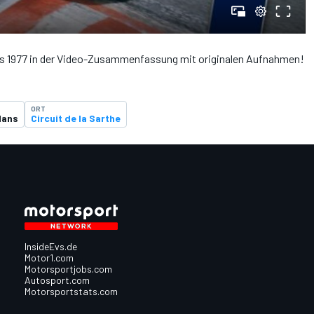
s 1977 in der Video-Zusammenfassung mit originalen Aufnahmen!
ORT
Mans
Circuit de la Sarthe
InsideEvs.de
Motor1.com
Motorsportjobs.com
Autosport.com
Motorsportstats.com