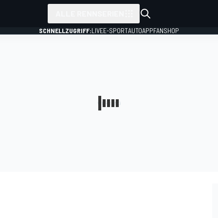
ALLE RENNSERIEN
SCHNELLZUGRIFF:
LIVE
E-SPORT
AUTO
APP
FANSHOP