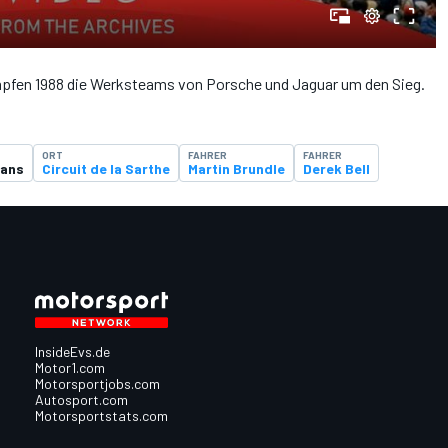
fen 1988 die Werksteams von Porsche und Jaguar um den Sieg.
ORT
FAHRER
FAHRER
Mans
Circuit de la Sarthe
Martin Brundle
Derek Bell
InsideEvs.de
Motor1.com
Motorsportjobs.com
Autosport.com
Motorsportstats.com