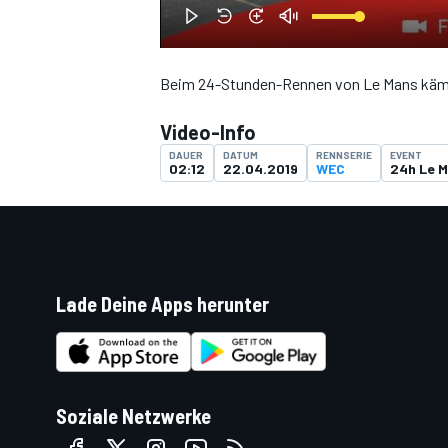
Beim 24-Stunden-Rennen von Le Mans kämp
DTM
Video-Info
DAUER
DATUM
RENNSERIE
EVENT
02:12
22.04.2019
WEC
24h Le 
Lade Deine Apps herunter
Soziale Netzwerke