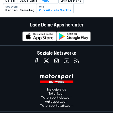
03:38
07.06.2018
WEC
24h Le Mans
SUBEVENT
ORT
Rennen, Samstag
Circuit de la Sarthe
Lade Deine Apps herunter
Soziale Netzwerke
InsideEvs.de
Motor1.com
Motorsportjobs.com
Autosport.com
Motorsportstats.com