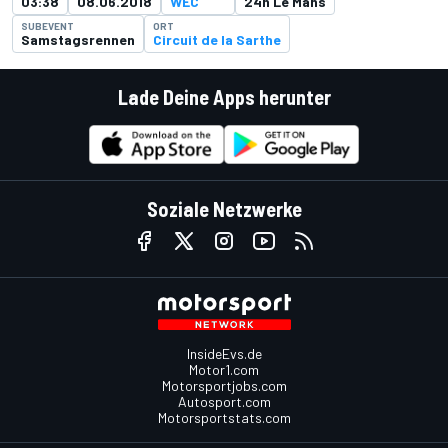
03:38
08.06.2018
WEC
24h Le Mans
SUBEVENT
ORT
Samstagsrennen
Circuit de la Sarthe
Lade Deine Apps herunter
Soziale Netzwerke
InsideEvs.de
Motor1.com
Motorsportjobs.com
Autosport.com
Motorsportstats.com