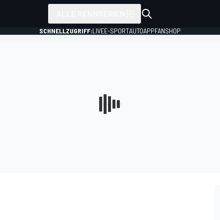
ALLE RENNSERIEN
SCHNELLZUGRIFF:
LIVE
E-SPORT
AUTO
APP
FANSHOP