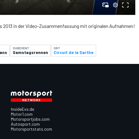
s 2013 in der Video-Zusammenfassung mit originalen Aufnahmen!
SUBEVENT
ORT
Mans
Samstagsrennen
Circuit de la Sarthe
InsideEvs.de
Motor1.com
Motorsportjobs.com
Autosport.com
Motorsportstats.com