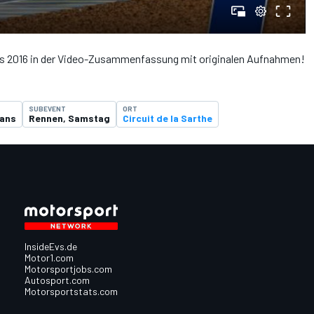
s 2016 in der Video-Zusammenfassung mit originalen Aufnahmen!
SUBEVENT
ORT
Mans
Rennen, Samstag
Circuit de la Sarthe
InsideEvs.de
Motor1.com
Motorsportjobs.com
Autosport.com
Motorsportstats.com