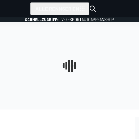
ALLE RENNSERIEN
SCHNELLZUGRIFF:
LIVE
E-SPORT
AUTO
APP
FANSHOP