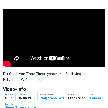
Der Crash von Timur Timerzyanov im 1. Qualifying der
Rallycross-WM in Loheac!
Video-Info
DAUER
DATUM
RENNSERIE
EVENT
ORT
01:13
04.09.2016
Rallycross-WM
Frankreich
Loheac
FAHRER
Timur Timerzianow