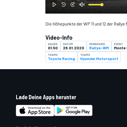
Die Höhepunkte der WP 11 und 12 der Rallye
DTM
Video-Info
DAUER
DATUM
RENNSERIE
EVENT
01:50
26.01.2020
Rallye-WM
Monte 
TEAMS
TEAMS
Toyota Racing
Hyundai Motorsport
Lade Deine Apps herunter