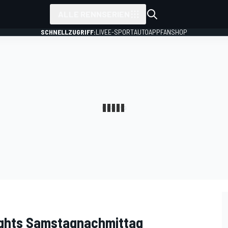
ALLE RENNSERIEN
SCHNELLZUGRIFF:
LIVE
E-SPORT
AUTO
APP
FANSHOP
lights Samstagnachmittag