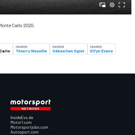
 Monte Carlo 2020.
FAHRER
FAHRER
FAHRER
Carlo
Thierry Neuville
Sébastien Ogier
Elfyn Evans
InsideEvs.de
Motor1.com
Motorsportjobs.com
Autosport.com