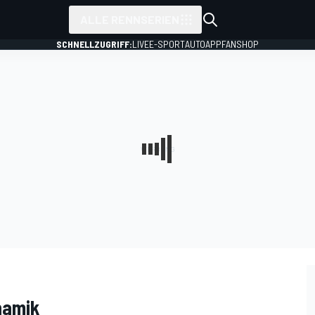
ALLE RENNSERIEN
SCHNELLZUGRIFF:
LIVE
E-SPORT
AUTO
APP
FANSHOP
namik