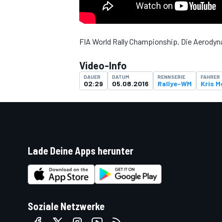
FIA World Rally Championship. Die Aerodyn
DTM
Video-Info
DAUER
DATUM
RENNSERIE
FAHRER
02:29
05.08.2016
Rallye-WM
Kris M
Lade Deine Apps herunter
Soziale Netzwerke