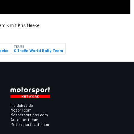
amik mit Kris Meeke.
TEAMS
eeke
Citroën World Rally Team
InsideEvs.de
Motor1.com
Motorsportjobs.com
Autosport.com
Motorsportstats.com