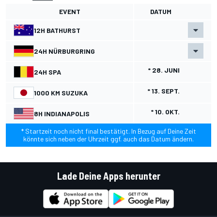
EVENT
DATUM
12H BATHURST
24H NÜRBURGRING
* 28. JUNI
24H SPA
* 13. SEPT.
1000 KM SUZUKA
* 10. OKT.
8H INDIANAPOLIS
* Startzeit noch nicht final bestätigt. In Bezug auf Deine Zeit
könnte sich neben der Uhrzeit ggf. auch das Datum ändern.
Lade Deine Apps herunter