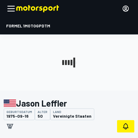
FORMEL 1
MOTOGP
DTM
Jason Leffler
GEBURTSDATUM
ALTER
LAND
1975-09-16
50
Vereinigte Staaten