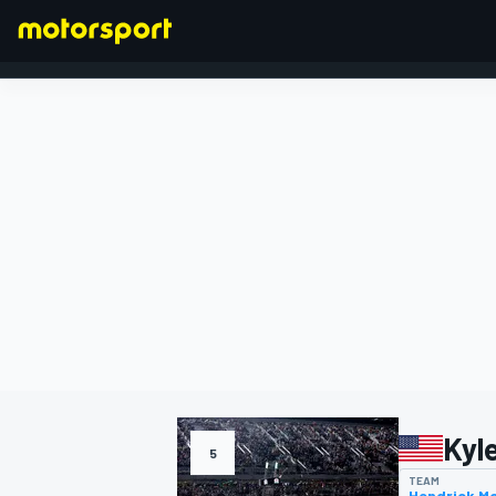
FORMEL 1
Kyl
5
TEAM
Hendrick M