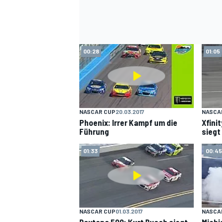
00:28
01:05
NASCAR CUP
20.03.2017
NASCAR
SPORTWAGEN
Phoenix: Irrer Kampf um die
Xfini
Führung
siegt
01:33
00:45
NASCAR CUP
01.03.2017
NASCA
Daytona 500: Kurt Busch siegt
Michi