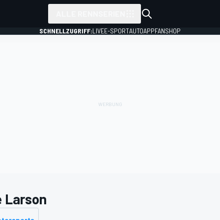
ALLE RENNSERIEN
SCHNELLZUGRIFF:
LIVE
E-SPORT
AUTO
APP
FANSHOP
e Larson
otorsports