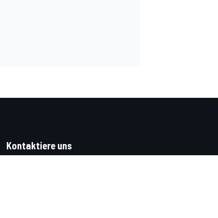
Kontaktiere uns
Feedback
Werben auf Motorsport.com
Kontaktiere uns
sales@motorsport.com
Hans-Pinsel-Straße 9b
85540 Haar
Germany