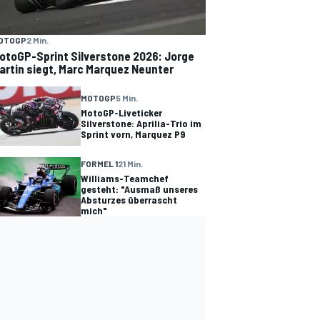
OTOGP
2 Min.
otoGP-Sprint Silverstone 2026: Jorge
artin siegt, Marc Marquez Neunter
MOTOGP
5 Min.
MotoGP-Liveticker
Silverstone: Aprilia-Trio im
Sprint vorn, Marquez P9
FORMEL 1
21 Min.
Williams-Teamchef
gesteht: "Ausmaß unseres
Absturzes überrascht
mich"