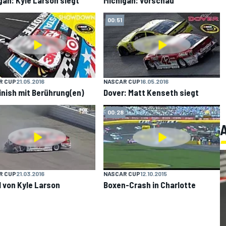
00:51
R CUP
21.05.2016
NASCAR CUP
16.05.2016
inish mit Berührung(en)
Dover: Matt Kenseth siegt
00:28
R CUP
21.03.2016
NASCAR CUP
12.10.2015
l von Kyle Larson
Boxen-Crash in Charlotte