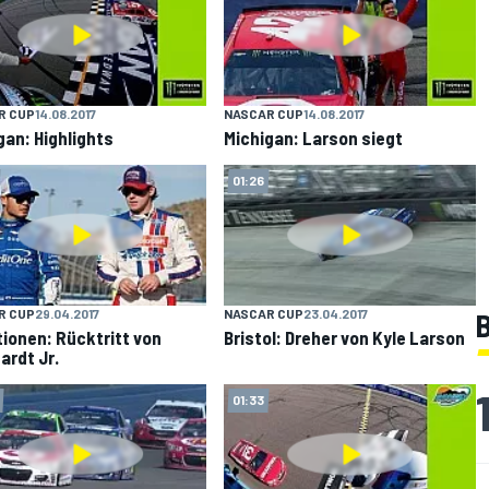
R CUP
14.08.2017
NASCAR CUP
14.08.2017
gan: Highlights
Michigan: Larson siegt
01:26
R CUP
29.04.2017
NASCAR CUP
23.04.2017
B
ionen: Rücktritt von
Bristol: Dreher von Kyle Larson
ardt Jr.
01:33