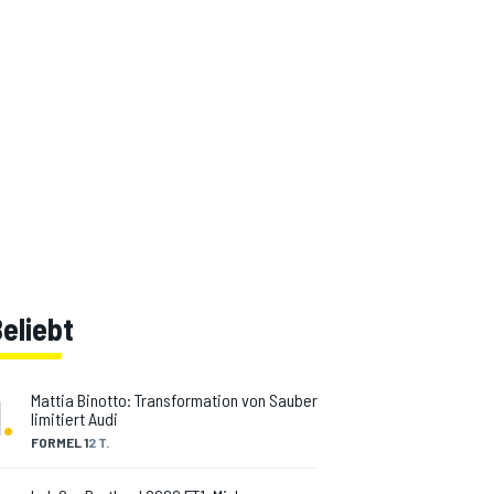
eliebt
1
.
Mattia Binotto: Transformation von Sauber
limitiert Audi
FORMEL 1
2 T.