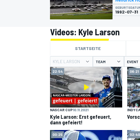
GEBURTSDATU
1992-07-31
Videos: Kyle Larson
STARTSEITE
MOTOGP
KYLE LARSON
TEAM
EVENT
22:54
06:21
NASCAR CUP
10.11.2021
INDYC
Kyle Larson: Erst gefeuert,
Vorsc
dann gefeiert!
00:25
02:40