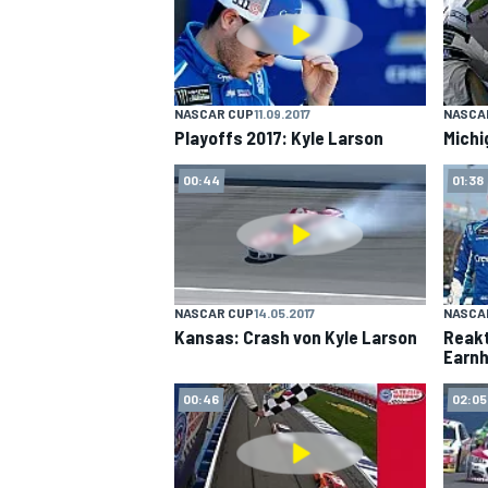
NASCAR CUP
11.09.2017
NASCA
DTM
Playoffs 2017: Kyle Larson
Michi
00:44
01:38
NASCAR CUP
14.05.2017
NASCA
Kansas: Crash von Kyle Larson
Reakt
Earnh
00:46
02:05