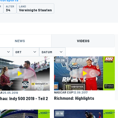
M
ALTER
LAND
34
Vereinigte Staaten
NEWS
VIDEOS
ORT
DATUM
02:26
NASCAR CUP
12.09.2017
AR
25.05.2019
Richmond: Highlights
hau: Indy 500 2019 - Teil 2
01:16