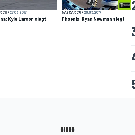
R CUP
27.03.2017
NASCAR CUP
20.03.2017
na: Kyle Larson siegt
Phoenix: Ryan Newman siegt