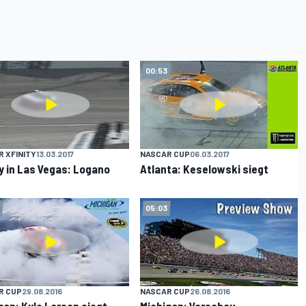
00:53
 XFINITY
13.03.2017
NASCAR CUP
06.03.2017
ty in Las Vegas: Logano
Atlanta: Keselowski siegt
05:03
R CUP
29.08.2016
NASCAR CUP
26.08.2016
gan: Kyle Larson siegt
Michigan: Vorschau