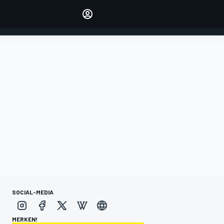
verwalten
Artikel kommentieren
EINLOGGEN
EDITION
DEUTSCHLAND
SOCIAL-MEDIA
MERKEN!