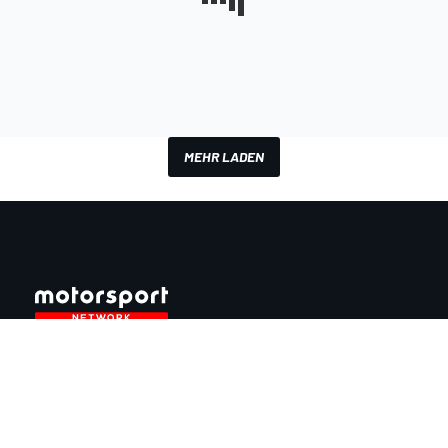
MEHR LADEN
InsideEvs.de
Motor1.com
Motorsportjobs.com
Autosport.com
Motorsportstats.com