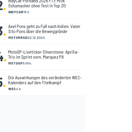
2
.
IndyCar Portland 2026 FT1: Mick
Schumacher ohne Test in Top 20
INDYCAR
15 h
3
.
Axel Pons geht zu Fuß nach Indien: Vater
Sito Pons über die Beweggründe
MOTORRAD
02.12.2024
4
.
MotoGP-Liveticker Silverstone: Aprilia-
Trio im Sprint vorn, Marquez P9
MOTOGP
5 Min.
5
.
Die Auswirkungen des veränderten WEC-
Kalenders auf den Titelkampf
WEC
4 h