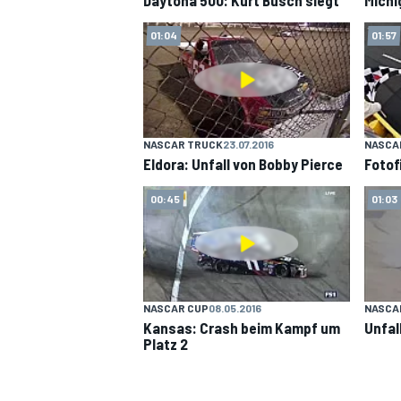
01:04
01:57
NASCAR TRUCK
23.07.2016
NASCA
Eldora: Unfall von Bobby Pierce
Fotof
00:45
01:03
NASCAR CUP
08.05.2016
NASCA
Kansas: Crash beim Kampf um
Unfal
Platz 2