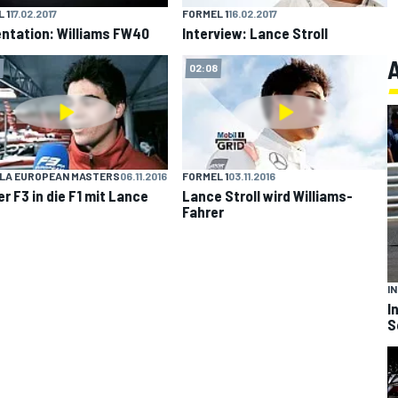
 1
17.02.2017
FORMEL 1
16.02.2017
ntation: Williams FW40
Interview: Lance Stroll
02:08
LA EUROPEAN MASTERS
06.11.2016
FORMEL 1
03.11.2016
er F3 in die F1 mit Lance
Lance Stroll wird Williams-
Fahrer
I
I
S