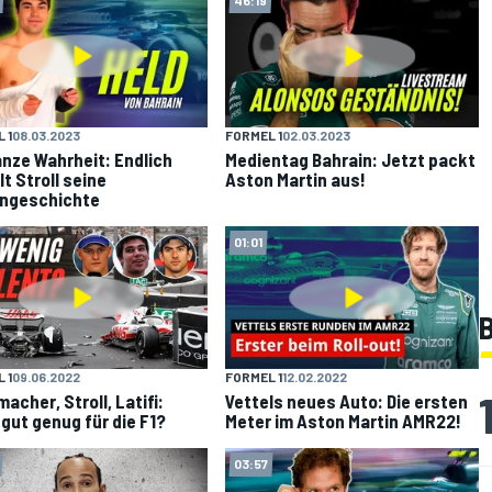
 1
08.03.2023
FORMEL 1
02.03.2023
anze Wahrheit: Endlich
Medientag Bahrain: Jetzt packt
lt Stroll seine
Aston Martin aus!
ngeschichte
01:01
B
 1
09.06.2022
FORMEL 1
12.02.2022
acher, Stroll, Latifi:
Vettels neues Auto: Die ersten
 gut genug für die F1?
Meter im Aston Martin AMR22!
03:57