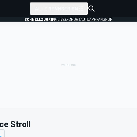
ALLE RENNSERIEN
SCHNELLZUGRIFF:
LIVE
E-SPORT
AUTO
APP
FANSHOP
ce Stroll
n