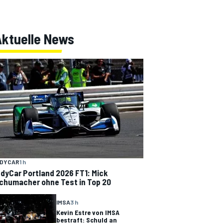
Aktuelle News
NDYCAR
1 h
ndyCar Portland 2026 FT1: Mick
chumacher ohne Test in Top 20
IMSA
3 h
Kevin Estre von IMSA
bestraft: Schuld an