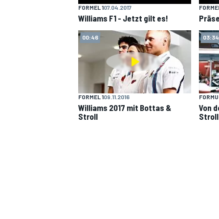
FORMEL 1
07.04.2017
FORMEL
Williams F1 - Jetzt gilt es!
Präse
00:46
03:34
FORMEL 1
09.11.2016
FORMU
Williams 2017 mit Bottas &
Von d
Stroll
Stroll