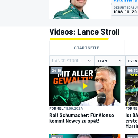
GEBURTSDATU
1998-10-29
Videos: Lance Stroll
STARTSEITE
MOTOGP
LANCE STROLL
TEAM
EVEN
24:10
06:32
FORMEL 1
11.09.2024
FORMEL
Ralf Schumacher: Für Alonso
Ist D
kommt Newey zu spät!
erste
Marti
08:09
03:20