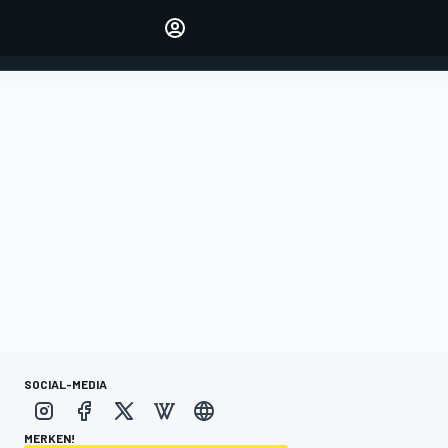
verwalten
Artikel kommentieren
EINLOGGEN
EDITION
DEUTSCHLAND
SOCIAL-MEDIA
MERKEN!