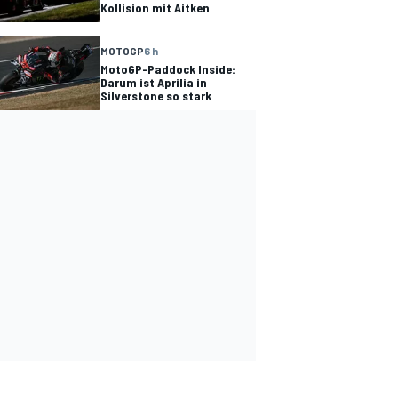
Kollision mit Aitken
MOTOGP
6 h
MotoGP-Paddock Inside:
Darum ist Aprilia in
Silverstone so stark