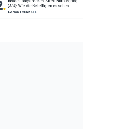
2
.
Inside Langstrecken-Streit Nürburgring
(3/3): Wie die Beteiligten es sehen
LANGSTRECKE
1 T.