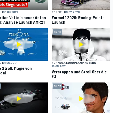
 1
03.03.2021
FORMEL 1
18.02.2020
tian Vettels neuer Aston
Formel 1 2020: Racing-Point-
n: Analyse Launch AMR21
Launch
02:18
 1
01.06.2017
FORMULA EUROPEAN MASTERS
18.05.2017
 Stroll: Magie von
Verstappen und Stroll über die
eal
F3
01:33