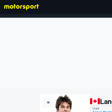
FORMEL 1
Lan
18
TEAM
Aston Marti