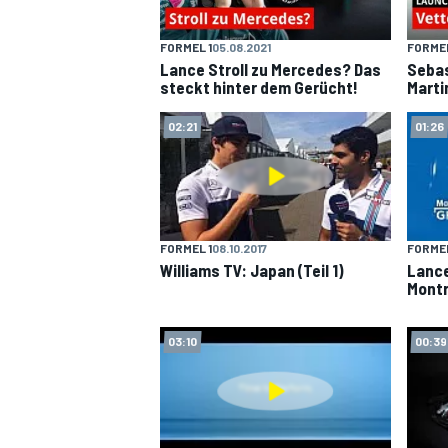
FORMEL 1
05.08.2021
FORMEL
Lance Stroll zu Mercedes? Das
Sebas
steckt hinter dem Gerücht!
Marti
02:21
01:26
SPORTWAGEN
FORMEL 1
08.10.2017
FORMEL
Williams TV: Japan (Teil 1)
Lance
Montr
03:10
00:39