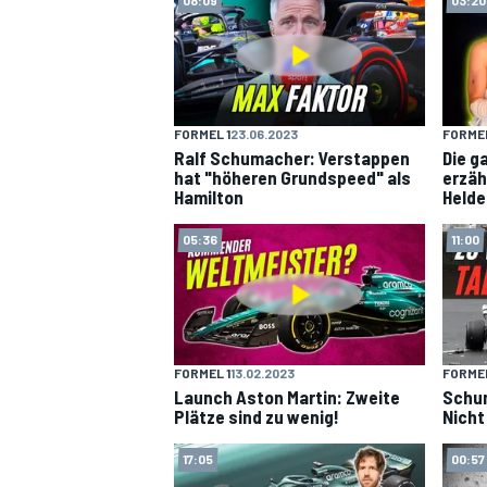
DTM
FORMEL 1
23.06.2023
FORMEL
Ralf Schumacher: Verstappen
Die g
hat "höheren Grundspeed" als
erzäh
Hamilton
Helde
05:36
11:00
FORMEL 1
13.02.2023
FORMEL
Launch Aston Martin: Zweite
Schum
Plätze sind zu wenig!
Nicht
17:05
00:57