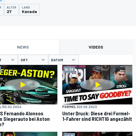
M
ALTER
LAND
27
Kanada
NEWS
VIDEOS
T
ORT
DATUM
19:29
 1
12.02.2024
FORMEL 1
29.09.2023
AS Fernando Alonsos
Unter Druck: Diese drei Formel-
s Siegerauto bei Aston
1-Fahrer sind RICHTIG angezählt
n?
46:19