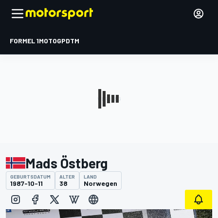
FORMEL 1
MOTOGP
DTM
Mads Östberg
GEBURTSDATUM
ALTER
LAND
1987-10-11
38
Norwegen