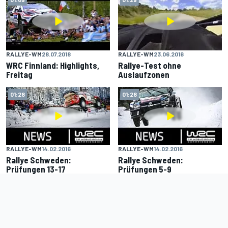
RALLYE-WM
28.07.2018
RALLYE-WM
23.06.2016
WRC Finnland: Highlights,
Rallye-Test ohne
Freitag
Auslaufzonen
01:28
01:28
RALLYE-WM
14.02.2016
RALLYE-WM
14.02.2016
Rallye Schweden:
Rallye Schweden:
Prüfungen 13-17
Prüfungen 5-9